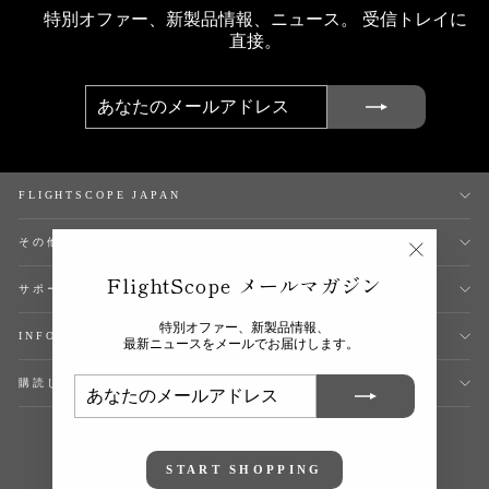
特別オファー、新製品情報、ニュース。 受信トレイに
直接。
あ
登
な
録
た
す
の
る
メ
ー
ル
ア
FLIGHTSCOPE JAPAN
ド
レ
ス
その他のスポーツ
"閉
FlightScope メールマガジン
じ
サポート
る
(esc)"
特別オファー、新製品情報、
INFORMATION
最新ニュースをメールでお届けします。
あ
登
購読して節約しよう
な
録
た
す
の
る
メ
ー
ル
START SHOPPING
ア
ド