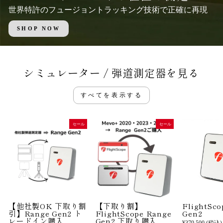
世界特許のフュージョントラッキング技術で正確に再現
SHOP NOW
シミュレーター / 弾道測定器を見る
すべてを表示する
セール
セール
【他社製OK 下取り割
【下取り割】
FlightSco
引】Range Gen2 ト
FlightScope Range
Gen2
レードイン購入
Gen2 下取り購入