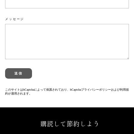
メッセージ
送
信
送信
このサイトはhCaptchaによって保護されており、hCaptcha
プライバシーポリシー
および
利用規
約
が適用されます。
購読して節約しよう