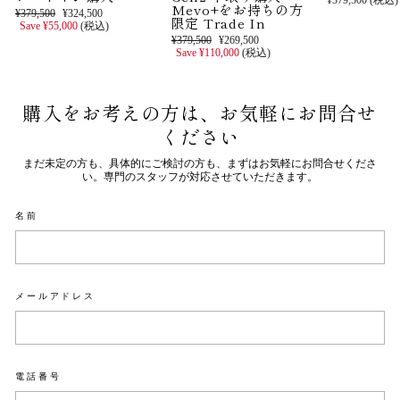
¥379,500 (税込)
Mevo+をお持ちの方
通
セ
¥379,500
¥324,500
限定 Trade In
常
ー
Save ¥55,000
(税込)
価
ル
通
セ
¥379,500
¥269,500
格
価
常
ー
Save ¥110,000
(税込)
格
価
ル
格
価
格
購入をお考えの方は、お気軽にお問合せ
ください
まだ未定の方も、具体的にご検討の方も、まずはお気軽にお問合せくださ
い。専門のスタッフが対応させていただきます。
名前
メールアドレス
電話番号