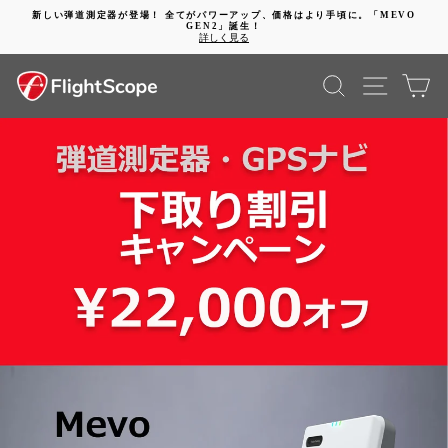
コ
新しい弾道測定器が登場！ 全てがパワーアップ、価格はより手頃に。「MEVO
ン
GEN2」誕生！
動
テ
詳しく見る
画
ン
を
ツ
FlightScope
検索
SITE 
カ
停
に
止
進
す
む
Japan
る
動
画
を
停
止
す
る