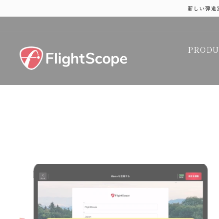
Skip
新しい弾道
to
content
PROD