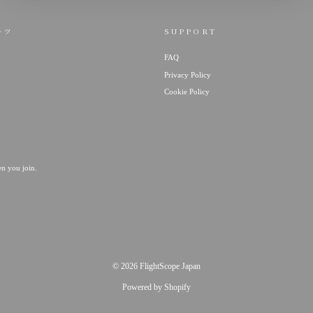
ーツ
SUPPORT
FAQ
Privacy Policy
Cookie Policy
en you join.
© 2026 FlightScope Japan
Powered by Shopify