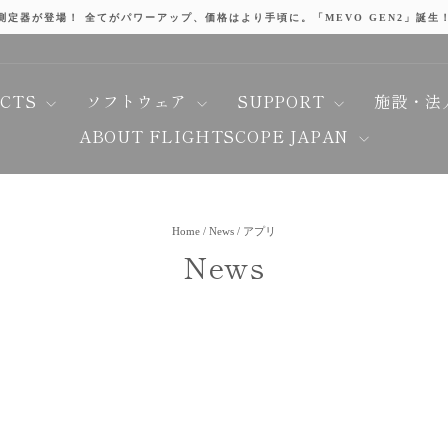
測定器が登場！ 全てがパワーアップ、価格はより手頃に。「MEVO GEN2」誕生
Pause
slideshow
UCTS
ソフトウェア
SUPPORT
施設・法
ABOUT FLIGHTSCOPE JAPAN
Home
/
News
/
アプリ
News