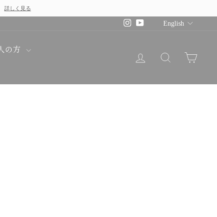
詳しく見る
！
Languag
Instagram
YouTube
English
人の方
LOG IN
SEARCH
CAR