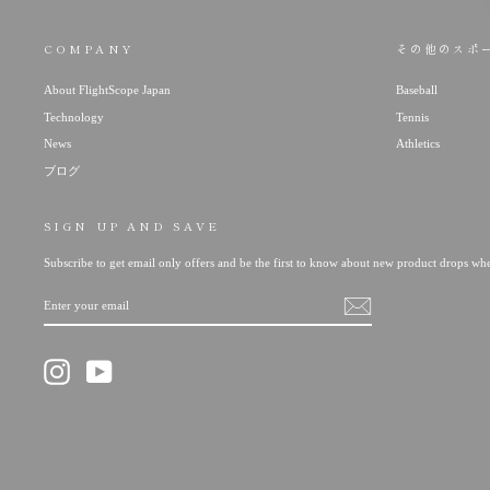
COMPANY
その他のスポ
About FlightScope Japan
Baseball
Technology
Tennis
News
Athletics
ブログ
SIGN UP AND SAVE
Subscribe to get email only offers and be the first to know about new product drops wh
ENTER
SUBSCRIBE
YOUR
EMAIL
Instagram
YouTube