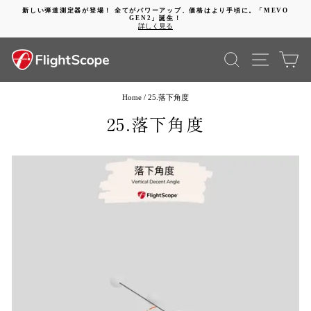
Skip
新しい弾道測定器が登場！ 全てがパワーアップ、価格はより手頃に。「MEVO
to
GEN2」誕生！
Pause
content
詳しく見る
slideshow
SEARCH
SITE 
C
Home
/
25.落下角度
25.落下角度