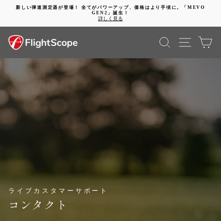
コ
新しい弾道測定器が登場！ 全てがパワーアップ、価格はより手頃に。「MEVO
ン
GEN2」誕生！
動
テ
詳しく見る
画
ン
を
ツ
検索
SITE 
カ
停
に
止
進
す
む
る
ライブカスタマーサポート
コンタクト