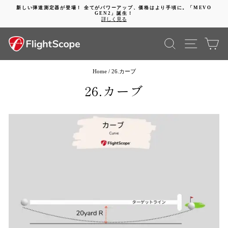
コ
新しい弾道測定器が登場！ 全てがパワーアップ、価格はより手頃に。「MEVO
ン
GEN2」誕生！
動
テ
詳しく見る
画
ン
を
ツ
検索
SITE 
カ
停
に
止
進
す
む
る
Home
/
26.カーブ
26.カーブ