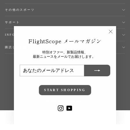
その他のスポーツ
サポート
INFORMATION
"閉
FlightScope メールマガジン
じ
る
購読して節約しよう
(esc)"
特別オファー、新製品情報、
最新ニュースをメールでお届けします。
あ
登
な
録
た
す
の
る
メ
ー
ル
START SHOPPING
ア
ド
レ
ス
© 2026 FlightScope Japan
Instagram
YouTube