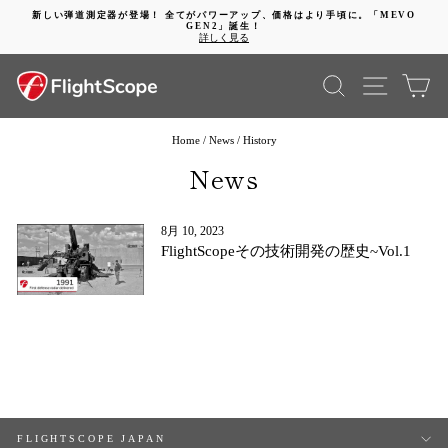
コ
新しい弾道測定器が登場！ 全てがパワーアップ、価格はより手頃に。「MEVO
ン
GEN2」誕生！
動
テ
詳しく見る
画
ン
を
ツ
検索
SITE 
カ
停
に
止
進
す
む
る
Home
/
News
/
History
News
8月 10, 2023
FlightScopeその技術開発の歴史~Vol.1
FLIGHTSCOPE JAPAN