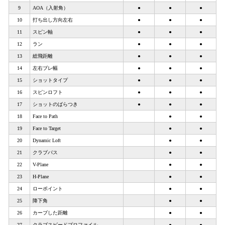
9
AOA（入射角）
●
●
●
10
打ち出し方向左右
●
●
●
11
スピン軸
●
●
●
12
ラン
●
●
●
13
総飛距離
●
●
●
14
左右ブレ幅
●
●
●
15
ショットタイプ
●
●
●
16
スピンロフト
●
●
●
17
ショットのばらつき
●
●
●
18
Face to Path
●
●
19
Face to Target
●
●
20
Dynamic Loft
●
●
21
クラブパス
●
●
22
V-Plane
●
●
23
H-Plane
●
●
24
ローポイント
●
●
25
降下角
●
●
26
カーブした距離
●
●
27
クラブスピードプロファイル
●
●