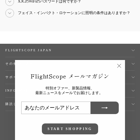
X3CのWiFiのパスワードは何ですか？
フェイス・インパクト・ロケーションに照明の条件はありますか？
FLIGHTSCOPE JAPAN
その他のスポーツ
"閉
FlightScope メールマガジン
じ
サポート
る
(esc)"
特別オファー、新製品情報、
INFORMATION
最新ニュースをメールでお届けします。
あ
登
購読して節約しよう
な
録
た
す
の
る
メ
ー
ル
START SHOPPING
ア
ド
レ