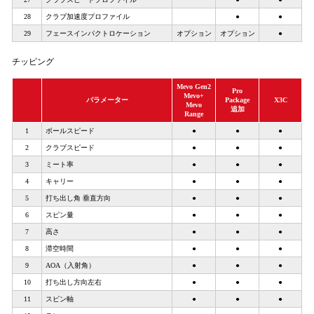
28
クラブ加速度プロファイル
●
●
29
フェースインパクトロケーション
オプション
オプション
●
チッピング
Mevo Gen2
Pro
Mevo+
パラメーター
Package
X3C
Mevo
追加
Range
1
ボールスピード
●
●
●
2
クラブスピード
●
●
●
3
ミート率
●
●
●
4
キャリー
●
●
●
5
打ち出し角 垂直方向
●
●
●
6
スピン量
●
●
●
7
高さ
●
●
●
8
滞空時間
●
●
●
9
AOA（入射角）
●
●
●
10
打ち出し方向左右
●
●
●
11
スピン軸
●
●
●