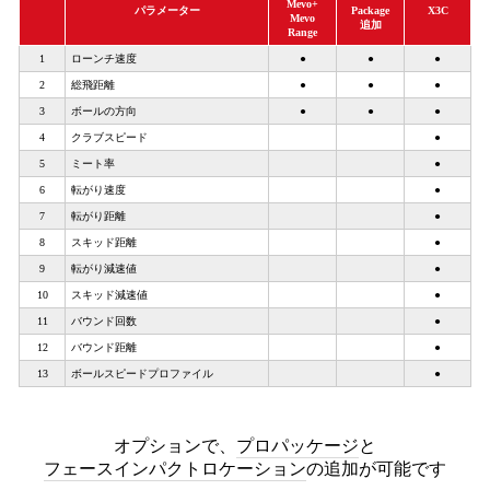
Mevo+
パラメーター
Package
X3C
Mevo
追加
Range
1
ローンチ速度
●
●
●
2
総飛距離
●
●
●
3
ボールの方向
●
●
●
4
クラブスピード
●
5
ミート率
●
6
転がり速度
●
7
転がり距離
●
8
スキッド距離
●
9
転がり減速値
●
10
スキッド減速値
●
11
バウンド回数
●
12
バウンド距離
●
13
ボールスピードプロファイル
●
オプションで、
プロパッケージ
と
フェースインパクトロケーション
の追加が可能です