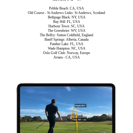
Pebble Beach: CA, USA
Old Course - St Andrews Links: St Andrews, Scotland
Bethpage Black: NY, USA
Bay Hill: FL, USA
Harbour Town: SC, USA
The Greenbrier: WV, USA
The Belfry: Sutton Coldfield, England
Banff Springs: Alberta, Canada
Panther Lake: FL, USA
Wade Hampton: NC, USA
Oslo Golf Club: Norway, Europe
Aviara - CA, USA