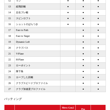
12
ラン
●
●
●
13
総飛距離
●
●
●
14
左右ブレ幅
●
●
●
15
スピンロフト
●
●
●
16
ショットのばらつき
●
●
●
17
Face to Path
●
●
18
Face to Target
●
●
19
Dynamic Loft
●
●
20
クラブパス
●
●
21
V-Plane
●
●
22
H-Plane
●
●
23
ローポイント
●
●
24
降下角
●
●
25
カーブした距離
●
●
26
クラブスピードプロファイル
●
●
27
クラブ加速度プロファイル
●
●
パッティング
Mevo Gen2
Pro