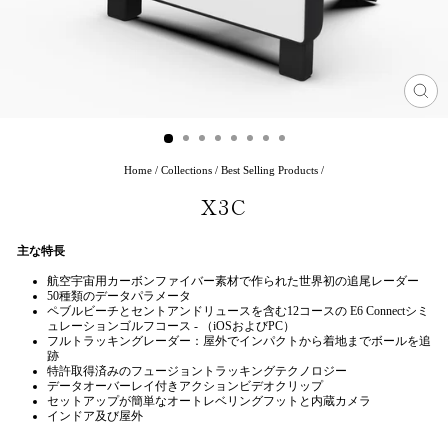
閉
じ
る
(ES
Home
/
Collections
/
Best Selling Products
/
X3C
主な特長
航空宇宙用カーボンファイバー素材で作られた世界初の追尾レーダー
50種類のデータパラメータ
ペブルビーチとセントアンドリュースを含む12コースの E6 Connectシミ
ュレーションゴルフコース - （iOSおよびPC）
フルトラッキングレーダー：屋外でインパクトから着地までボールを追
跡
特許取得済みのフュージョントラッキングテクノロジー
データオーバーレイ付きアクションビデオクリップ
セットアップが簡単なオートレベリングフットと内蔵カメラ
インドア及び屋外