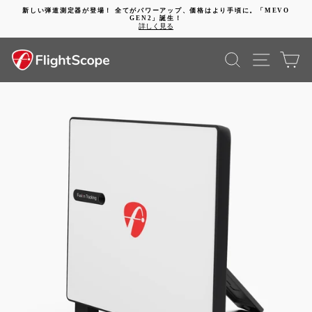
コ
新しい弾道測定器が登場！ 全てがパワーアップ、価格はより手頃に。「MEVO
ン
GEN2」誕生！
動
テ
詳しく見る
画
ン
を
ツ
検索
SITE 
カ
停
に
止
進
す
む
る