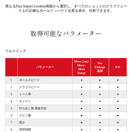
異なるFace Impact Location画面から選択し、すべてのショットのクラブフェー
ス上の正確なボールインパクト位置を表示、分析できます。
取得可能なパラメーター
フルスイング
Mevo Gen2
Pro
Mevo+
パラメーター
Package
X3C
Mevo
追加
Range
1
ボールスピード
●
●
●
2
クラブスピード
●
●
●
3
ミート率
●
●
●
4
キャリー
●
●
●
5
打ち出し角 垂直方向
●
●
●
6
スピン量
●
●
●
7
高さ
●
●
●
8
滞空時間
●
●
●