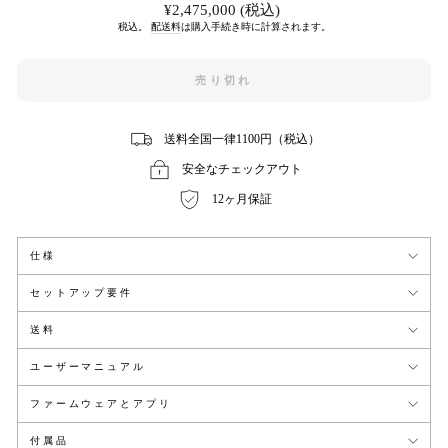
通
¥2,475,000 (税込)
常
税込。
配送料
は購入手続き時に計算されます。
価
格
売り切れ
送料全国一律1100円（税込）
安全なチェックアウト
12ヶ月保証
仕様
セットアップ要件
送料
ユーザーマニュアル
ファームウェアとアプリ
付属品