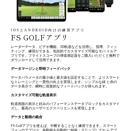
IOSとANDROID向けの練習アプリ
FS GOLFアプリ
レーダーデータ、ビデオ機能、3D軌道などを活用し、指導、フィッ
ティング、練習ができる、包括的でカスタマイズ可能なモバ イルア
プリです。フライトスコープの弾道測定器をご購入いただくと無料で
ダウンロードして活用できます。
データマージンと即時フィードバック
データパラメータの最小値と最大値を設定することで、よりスマート
なトレーニングと一貫性の向上を実現します。シンプルな緑 と赤の
データ表示で、瞬時に視覚的なフィードバックが得られます。
カスタマイズ可能な軌道表示
軌道画面の表示と好みのパフォーマンスデータブロックをカスタマイ
ズし、最高のユーザーエクスペリエンスを実現します。
データと動画の統合
FS Golfアプリを使えば、中断することなく練習できます。スマート
フォンのアプリは、各動画を自動的に録画・クリップしてか らアプ