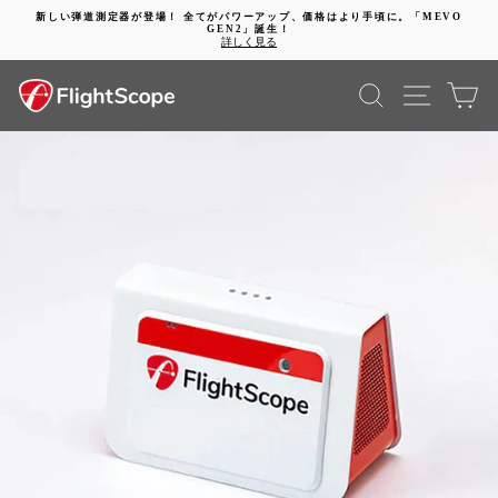
コ
新しい弾道測定器が登場！ 全てがパワーアップ、価格はより手頃に。「MEVO
ン
GEN2」誕生！
動
テ
詳しく見る
画
ン
を
ツ
検索
SITE 
カ
停
に
止
進
す
む
る