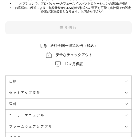
オプションで、プロパッケージ/フェースインパクトロケーションの追加が可能
お客様のご希望により、無線接続からLAN接続形式への変更も可能（当社側での設定
作業が別途必要となります、お問合せ下さい）
売り切れ
送料全国一律1100円（税込）
安全なチェックアウト
12ヶ月保証
仕様
セットアップ要件
送料
ユーザーマニュアル
ファームウェアとアプリ