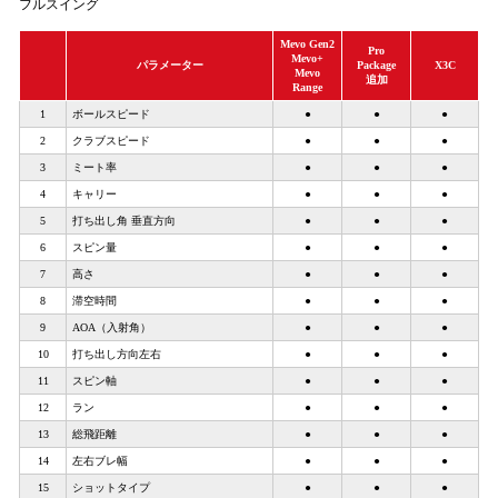
フルスイング
Mevo Gen2
Pro
Mevo+
パラメーター
Package
X3C
Mevo
追加
Range
1
ボールスピード
●
●
●
2
クラブスピード
●
●
●
3
ミート率
●
●
●
4
キャリー
●
●
●
5
打ち出し角 垂直方向
●
●
●
6
スピン量
●
●
●
7
高さ
●
●
●
8
滞空時間
●
●
●
9
AOA（入射角）
●
●
●
10
打ち出し方向左右
●
●
●
11
スピン軸
●
●
●
12
ラン
●
●
●
13
総飛距離
●
●
●
14
左右ブレ幅
●
●
●
15
ショットタイプ
●
●
●