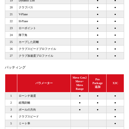
19
Dynamic Loft
●
●
20
クラブパス
●
●
21
V-Plane
●
●
22
H-Plane
●
●
23
ローポイント
●
●
24
降下角
●
●
25
カーブした距離
●
●
26
クラブスピードプロファイル
●
●
27
クラブ加速度プロファイル
●
●
パッティング
Mevo Gen2
Pro
Mevo+
パラメーター
Package
X3C
Mevo
追加
Range
1
ローンチ速度
●
●
●
2
総飛距離
●
●
●
3
ボールの方向
●
●
●
4
クラブスピード
●
5
ミート率
●