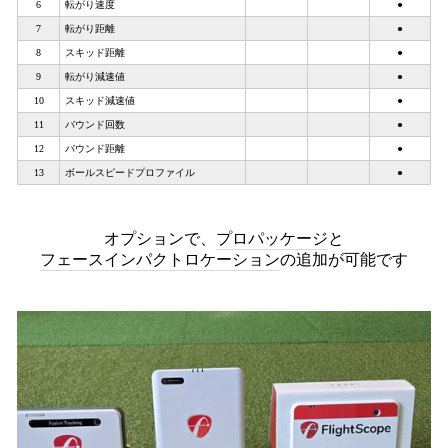
6
転がり速度
●
7
転がり距離
●
8
スキッド距離
●
9
転がり減速値
●
10
スキッド減速値
●
11
バウンド回数
●
12
バウンド距離
●
13
ボールスピードプロファイル
●
オプションで、
プロパッケージ
と
フェースインパクトロケーション
の追加が可能です