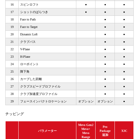
16
スピンロフト
●
●
●
17
ショットのばらつき
●
●
●
18
Face to Path
●
●
19
Face to Target
●
●
20
Dynamic Loft
●
●
21
クラブパス
●
●
22
V-Plane
●
●
23
H-Plane
●
●
24
ローポイント
●
●
25
降下角
●
●
26
カーブした距離
●
●
27
クラブスピードプロファイル
●
●
28
クラブ加速度プロファイル
●
●
29
フェースインパクトロケーション
オプション
オプション
●
チッピング
Mevo Gen2
Pro
Mevo+
パラメーター
Package
X3C
Mevo
追加
Range