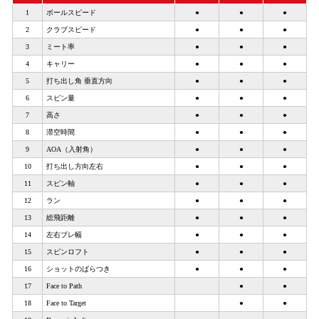
1
ボールスピード
●
●
●
2
クラブスピード
●
●
●
3
ミート率
●
●
●
4
キャリー
●
●
●
5
打ち出し角 垂直方向
●
●
●
6
スピン量
●
●
●
7
高さ
●
●
●
8
滞空時間
●
●
●
9
AOA（入射角）
●
●
●
10
打ち出し方向左右
●
●
●
11
スピン軸
●
●
●
12
ラン
●
●
●
13
総飛距離
●
●
●
14
左右ブレ幅
●
●
●
15
スピンロフト
●
●
●
16
ショットのばらつき
●
●
●
17
Face to Path
●
●
18
Face to Target
●
●