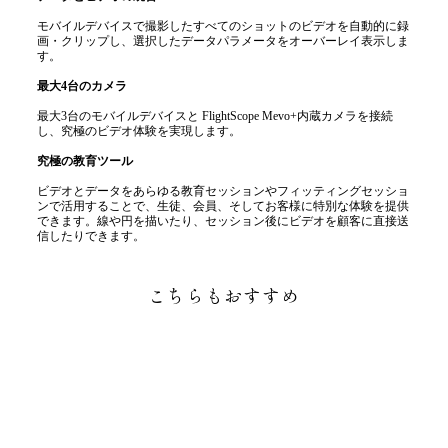
モバイルデバイスで撮影したすべてのショットのビデオを自動的に録
画・クリップし、選択したデータパラメータをオーバーレイ表示しま
す。
最大4台のカメラ
最大3台のモバイルデバイスと FlightScope Mevo+内蔵カメラを接続
し、究極のビデオ体験を実現します。
究極の教育ツール
ビデオとデータをあらゆる教育セッションやフィッティングセッショ
ンで活用することで、生徒、会員、そしてお客様に特別な体験を提供
できます。線や円を描いたり、セッション後にビデオを顧客に直接送
信したりできます。
こちらもおすすめ
売り切れ