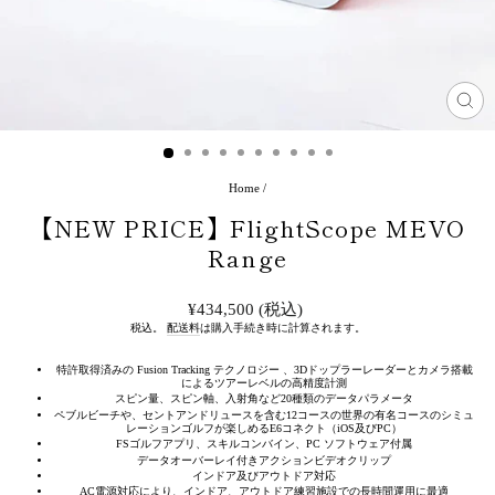
閉
じ
る
(ES
Home
/
【NEW PRICE】FlightScope MEVO
Range
通
¥434,500 (税込)
常
税込。
配送料
は購入手続き時に計算されます。
価
格
特許取得済みの Fusion Tracking テクノロジー 、3Dドップラーレーダーとカメラ搭載
によるツアーレベルの高精度計測
スピン量、スピン軸、入射角など20種類のデータパラメータ
ペブルビーチや、セントアンドリュースを含む12コースの世界の有名コースのシミュ
レーションゴルフが楽しめるE6コネクト（iOS及びPC）
FSゴルフアプリ、スキルコンバイン、PC ソフトウェア付属
データオーバーレイ付きアクションビデオクリップ
インドア及びアウトドア対応
AC電源対応により、インドア、アウトドア練習施設での長時間運用に最適