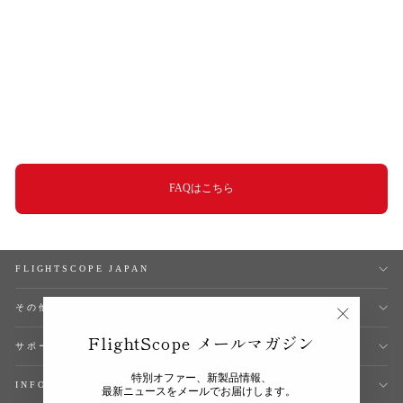
【NEW PRICE】
FlightScope MEVO
Range
¥434,500 (税込)
FAQはこちら
FLIGHTSCOPE JAPAN
その他のスポーツ
"閉
FlightScope メールマガジン
じ
サポート
る
(esc)"
特別オファー、新製品情報、
INFORMATION
最新ニュースをメールでお届けします。